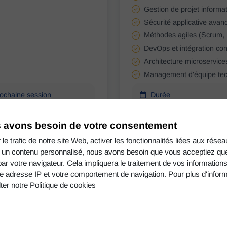
Gestion de projet informa
Sécurité applicative avan
Méthodes agiles (Scrum,
DevOps et intégration con
Architecture microservice
Management d'équipe te
ochaine session
Durée
contacter
12 mois en alternance
ien et test de positionnement.
(1 semaine école, 3 semaines
 avons besoin de votre consentement
ption possible jusqu'à 5 jours
entreprise) 530 heures en cen
 le trafic de notre site Web, activer les fonctionnalités liées aux rése
le début de la session
 un contenu personnalisé, nous avons besoin que vous acceptiez que
par votre navigateur. Cela impliquera le traitement de vos information
Coût de la formation
e adresse IP et votre comportement de navigation. Pour plus d'inform
rérequis
À partir de 7 950 €
ter notre Politique de cookies
 prérequis