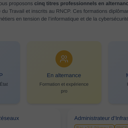
ous proposons
cinq titres professionnels en alternan
ère du Travail et inscrits au RNCP. Ces formations diplôm
étiers en tension de l’informatique et de la cybersécurit
CP
En alternance
État
Formation et expérience
pro
 Réseaux
Administrateur d'Infr
Bac +3/4 (Niveau 6)
RNCP