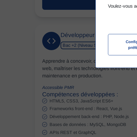
En savoir plus
Voulez-vous a
Développeur Web et Web M
Confi
Bac +2 (Niveau 5)
RNCP 37674
préf
Apprendre à concevoir, développer, sécurise
web, maîtriser les technologies front-end et
maintenance en production.
Accessible PMR
Compétences développées :
HTML5, CSS3, JavaScript ES6+
Frameworks front-end : React, Vue.js
Développement back-end : PHP, Node.js
Bases de données : MySQL, MongoDB
APIs REST et GraphQL