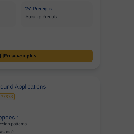
Prérequis
Aucun prérequis
En savoir plus
ur d'Applications
 37873
ppées :
design patterns
 avancé