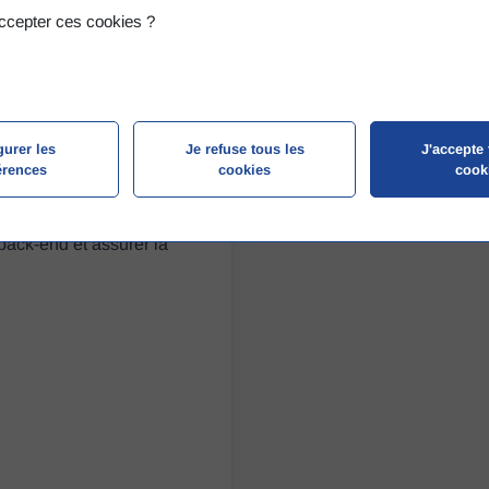
ccepter ces cookies ?
obile (DWWM)
gurer les
Je refuse tous les
J'accepte 
érences
cookies
cook
r des sites et applications
 back-end et assurer la