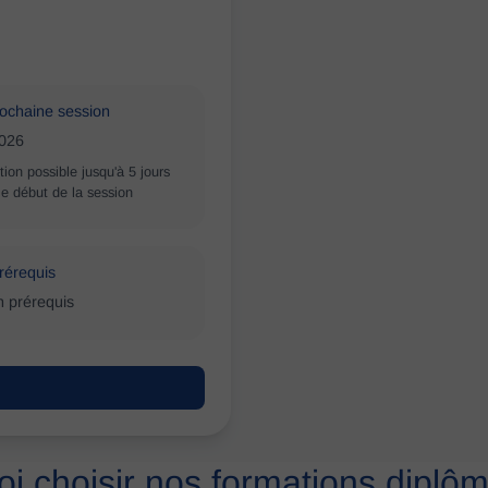
ochaine session
026
ption possible jusqu'à 5 jours
le début de la session
rérequis
 prérequis
i choisir nos formations diplô