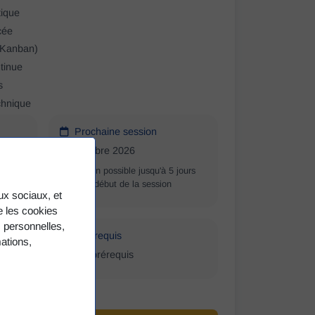
tique
cée
 Kanban)
tinue
s
chnique
Prochaine session
Septembre 2026
Inscription possible jusqu'à 5 jours
tre
avant le début de la session
aux sociaux, et
 les cookies
s personnelles,
Prérequis
ations,
Aucun prérequis