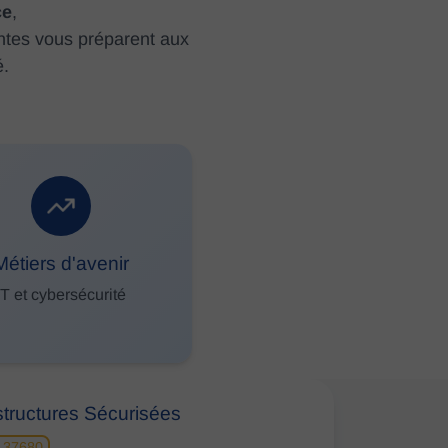
ce
,
antes vous préparent aux
é.
Métiers d'avenir
IT et cybersécurité
astructures Sécurisées
 37680